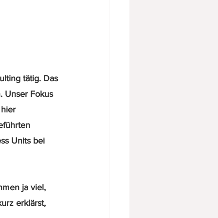
ting tätig. Das 
n. Unser Fokus 
hier 
eführten 
s Units bei 
men ja viel, 
urz erklärst, 