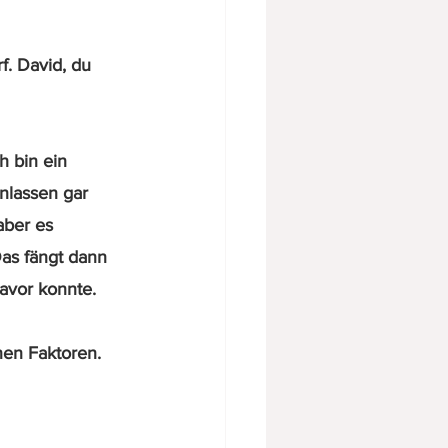
f. David, du 
h bin ein 
nlassen gar 
aber es 
as fängt dann 
avor konnte.
nen Faktoren.