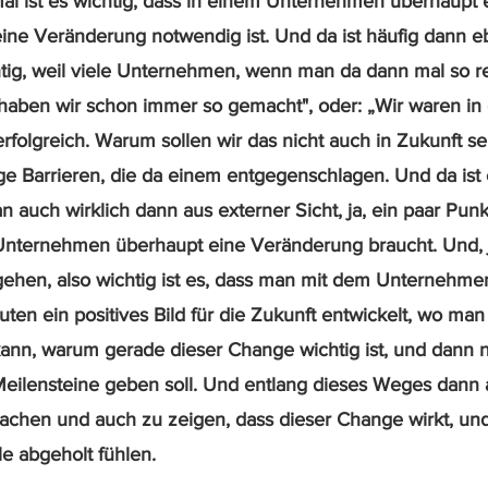
 mal ist es wichtig, dass in einem Unternehmen überhaupt
 eine Veränderung notwendig ist. Und da ist häufig dann 
tig, weil viele Unternehmen, wenn man da dann mal so re
s haben wir schon immer so gemacht", oder: „Wir waren in 
folgreich. Warum sollen wir das nicht auch in Zukunft sei
ige Barrieren, die da einem entgegenschlagen. Und da ist
an auch wirklich dann aus externer Sicht, ja, ein paar Pun
Unternehmen überhaupt eine Veränderung braucht. Und, j
rgehen, also wichtig ist es, dass man mit dem Unterneh
euten ein positives Bild für die Zukunft entwickelt, wo ma
kann, warum gerade dieser Change wichtig ist, und dann n
r Meilensteine geben soll. Und entlang dieses Weges dann 
machen und auch zu zeigen, dass dieser Change wirkt, und
le abgeholt fühlen.