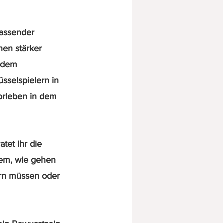
fassender 
en stärker 
 dem 
sselspielern in 
orleben in dem 
tet ihr die 
lem, wie gehen 
rn müssen oder 